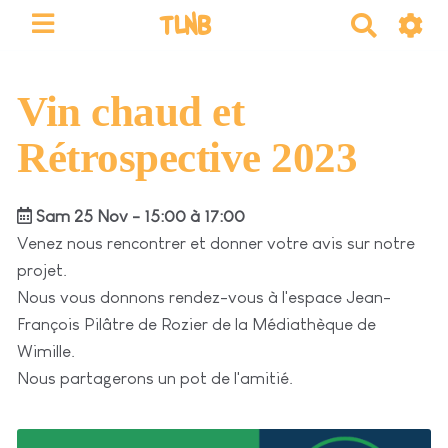
TLNB
R
e
c
h
Vin chaud et
e
Rétrospective 2023
r
c
h
Sam 25 Nov - 15:00 à 17:00
e
Venez nous rencontrer et donner votre avis sur notre
r
projet.
Nous vous donnons rendez-vous à l'espace Jean-
François Pilâtre de Rozier de la Médiathèque de
Wimille.
Nous partagerons un pot de l'amitié.