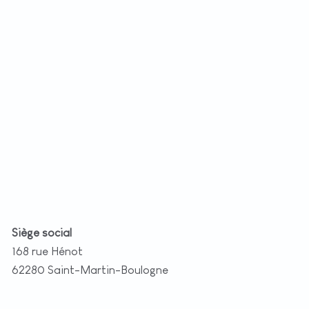
+
−
t
|
©
etMap
utors
Siège social
168 rue Hénot
62280 Saint-Martin-Boulogne