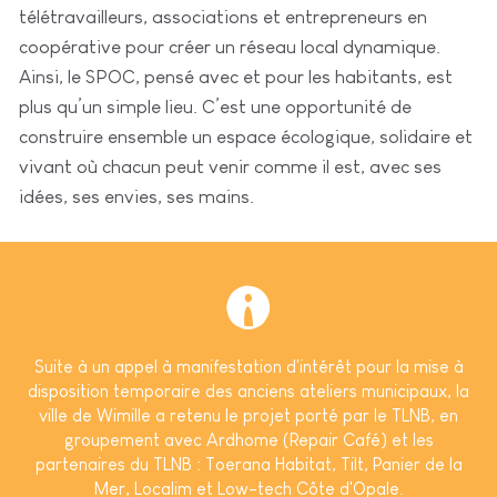
télétravailleurs, associations et entrepreneurs en
coopérative pour créer un réseau local dynamique.
Ainsi, le SPOC, pensé avec et pour les habitants, est
plus qu’un simple lieu. C’est une opportunité de
construire ensemble un espace écologique, solidaire et
vivant où chacun peut venir comme il est, avec ses
idées, ses envies, ses mains.
Suite à un appel à manifestation d'intérêt pour la mise à
disposition temporaire des anciens ateliers municipaux, la
ville de Wimille a retenu le projet porté par le TLNB, en
groupement avec Ardhome (Repair Café) et les
partenaires du TLNB : Toerana Habitat, Tilt, Panier de la
Mer, Localim et Low-tech Côte d'Opale.