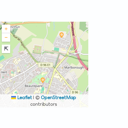
+
−
Leaflet
|
©
OpenStreetMap
contributors