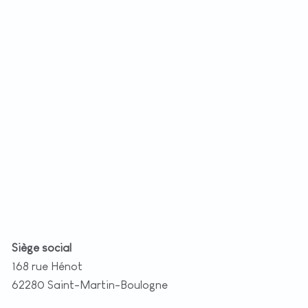
+
−
t
|
©
etMap
utors
Siège social
168 rue Hénot
62280 Saint-Martin-Boulogne