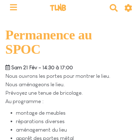
TLNB
R
e
c
h
Permanence au
e
SPOC
r
c
h
Sam 21 Fév - 14:30 à 17:00
e
Nous ouvrons les portes pour montrer le lieu.
r
Nous aménageons le lieu.
Prévoyez une tenue de bricolage.
Au programme :
montage de meubles
réparations diverses
aménagement du lieu
apprêt des portes métal