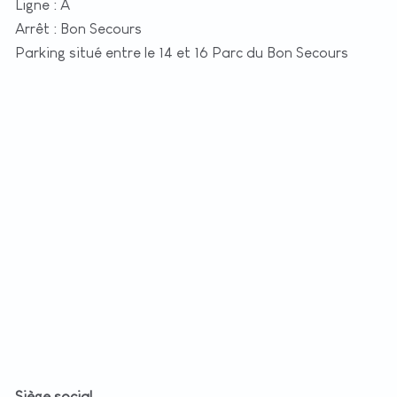
Ligne : A
Arrêt : Bon Secours
Parking situé entre le 14 et 16 Parc du Bon Secours
+
−
t
|
©
etMap
utors
Siège social