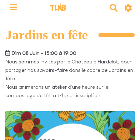
TLNB
R
e
c
h
Jardins en fête
e
r
Dim 08 Juin - 15:00 à 19:00
c
h
Nous sommes invités par le Château d'Hardelot, pour
e
partager nos savoirs-faire dans le cadre de Jardins en
r
fête.
Nous animerons un atelier d'une heure sur le
compostage de 16h à 17h, sur inscription.