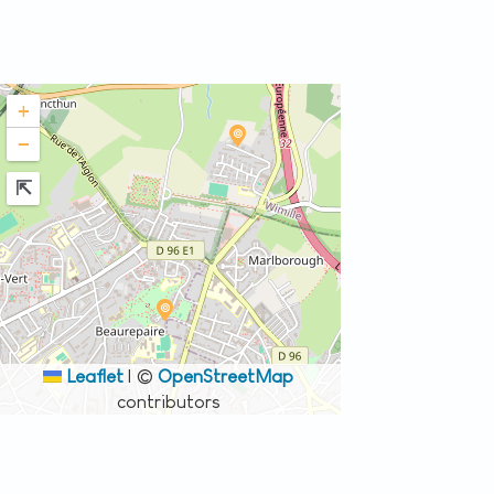
+
−
Leaflet
|
©
OpenStreetMap
contributors