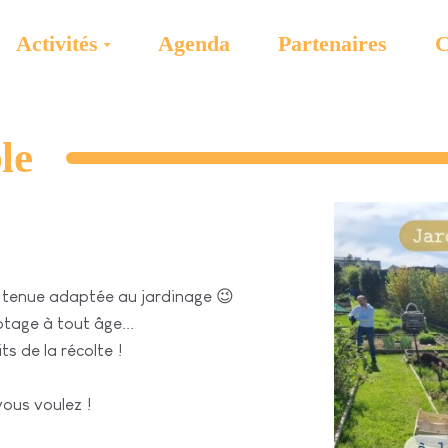
Activités
Agenda
Partenaires
C
le
 tenue adaptée au jardinage 😉
tage à tout âge...
s de la récolte !
vous voulez !