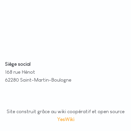
t
|
©
etMap
utors
Siège social
168 rue Hénot
62280 Saint-Martin-Boulogne
Site construit grâce au wiki coopératif et open source
YesWiki