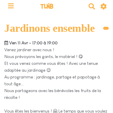
TLNB
R
e
c
h
Jardinons ensemble
e
r
Ven 11 Avr - 17:00 à 19:00
c
h
Venez jardiner avec nous !
e
Nous prévoyons les gants, le matériel ! 😋
r
Et vous venez comme vous êtes ! Avec une tenue
adaptée au jardinage 😉
Au programme : jardinage, partage et papotage à
tout âge...
Nous partageons avec les bénévoles les fruits de la
récolte !
Vous êtes les bienvenus ! 🤗 Le temps que vous voulez