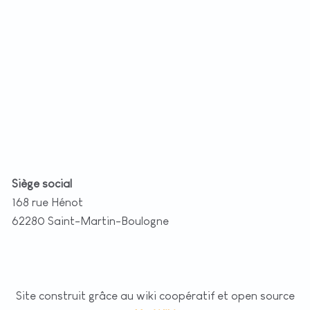
t
|
©
etMap
utors
Siège social
168 rue Hénot
62280 Saint-Martin-Boulogne
Site construit grâce au wiki coopératif et open source