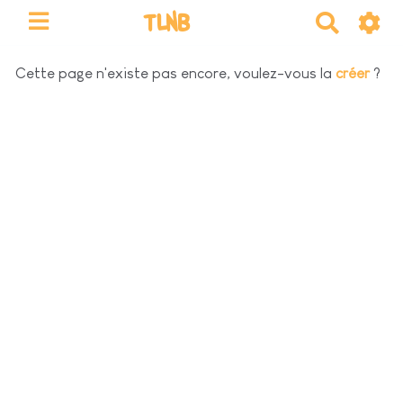
TLNB
R
e
c
Cette page n'existe pas encore, voulez-vous la
créer
?
h
e
r
c
h
e
r