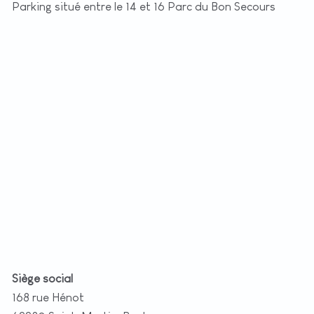
Parking situé entre le 14 et 16 Parc du Bon Secours
+
−
t
|
©
etMap
utors
Siège social
168 rue Hénot