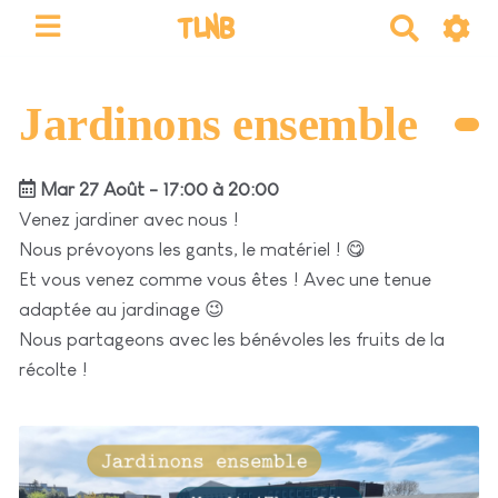
TLNB
R
e
c
h
Jardinons ensemble
e
r
Mar 27 Août - 17:00 à 20:00
c
h
Venez jardiner avec nous !
e
Nous prévoyons les gants, le matériel ! 😋
r
Et vous venez comme vous êtes ! Avec une tenue
adaptée au jardinage 😉
Nous partageons avec les bénévoles les fruits de la
récolte !