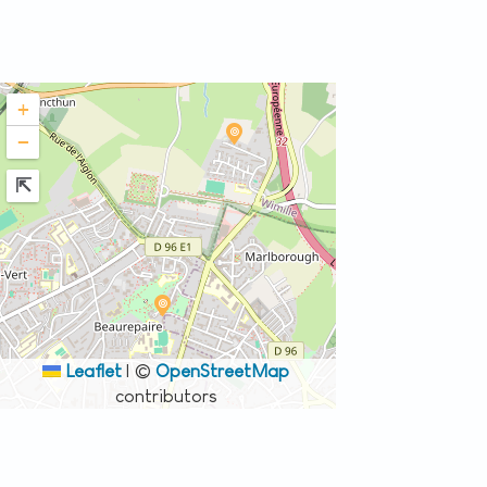
+
−
Leaflet
|
©
OpenStreetMap
contributors