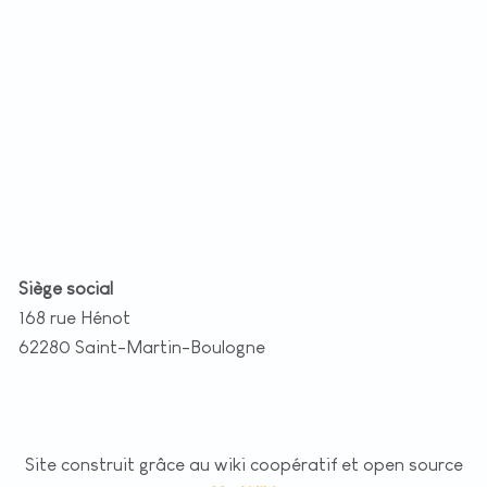
t
|
©
etMap
utors
Siège social
168 rue Hénot
62280 Saint-Martin-Boulogne
Site construit grâce au wiki coopératif et open source