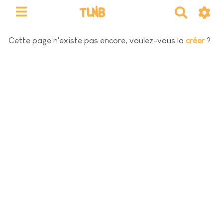
TLNB
R
e
c
Cette page n'existe pas encore, voulez-vous la
créer
?
h
e
r
c
h
e
r