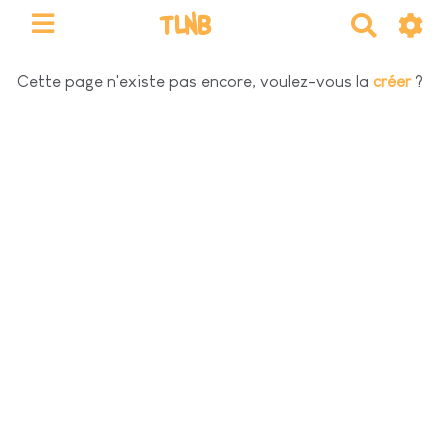
TLNB
R
e
c
Cette page n'existe pas encore, voulez-vous la
créer
?
h
e
r
c
h
e
r