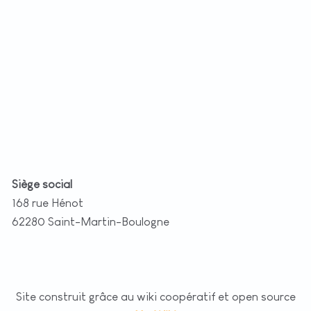
t
|
©
etMap
utors
Siège social
168 rue Hénot
62280 Saint-Martin-Boulogne
Site construit grâce au wiki coopératif et open source