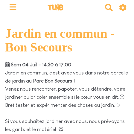
TLNB
R
e
c
h
Jardin en commun -
e
Bon Secours
r
c
h
Sam 04 Juil - 14:30 à 17:00
e
Jardin en commun, c'est avec vous dans notre parcelle
r
de jardin au
Parc Bon Secours
!
Venez nous rencontrer, papoter, vous détendre, voire
jardiner ou bricoler ensemble si le cœur vous en dit.😉
Bref tester et expérimenter des choses au jardin. ✨
Si vous souhaitez jardiner avec nous, nous prévoyons
les gants et le matériel. 😋