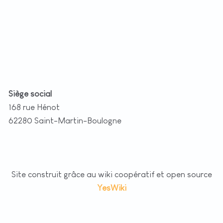
t
|
©
etMap
utors
Siège social
168 rue Hénot
62280 Saint-Martin-Boulogne
Site construit grâce au wiki coopératif et open source
YesWiki