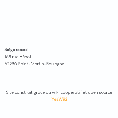
t
|
©
etMap
utors
Siège social
168 rue Hénot
62280 Saint-Martin-Boulogne
Site construit grâce au wiki coopératif et open source
YesWiki