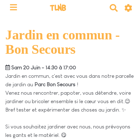
TLNB
R
e
c
h
Jardin en commun -
e
Bon Secours
r
c
h
Sam 20 Juin - 14:30 à 17:00
e
Jardin en commun, c'est avec vous dans notre parcelle
r
de jardin au
Parc Bon Secours
!
Venez nous rencontrer, papoter, vous détendre, voire
jardiner ou bricoler ensemble si le cœur vous en dit.😉
Bref tester et expérimenter des choses au jardin. ✨
Si vous souhaitez jardiner avec nous, nous prévoyons
les gants et le matériel. 😋