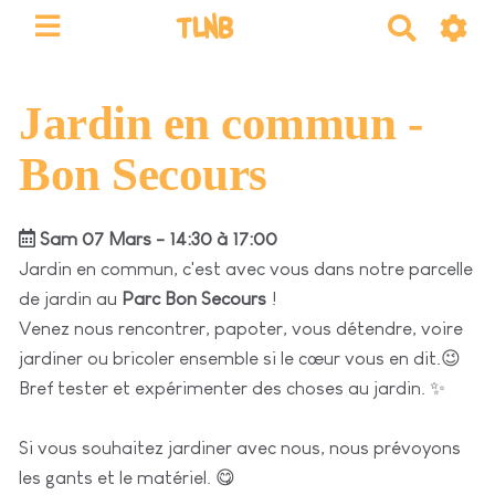
TLNB
R
e
c
h
Jardin en commun -
e
Bon Secours
r
c
h
Sam 07 Mars - 14:30 à 17:00
e
Jardin en commun, c'est avec vous dans notre parcelle
r
de jardin au
Parc Bon Secours
!
Venez nous rencontrer, papoter, vous détendre, voire
jardiner ou bricoler ensemble si le cœur vous en dit.😉
Bref tester et expérimenter des choses au jardin. ✨
Si vous souhaitez jardiner avec nous, nous prévoyons
les gants et le matériel. 😋