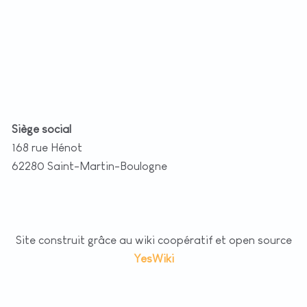
t
|
©
etMap
utors
Siège social
168 rue Hénot
62280 Saint-Martin-Boulogne
Site construit grâce au wiki coopératif et open source
YesWiki