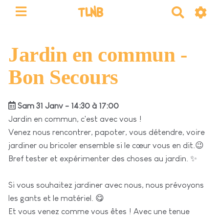
TLNB
R
e
c
h
Jardin en commun -
e
Bon Secours
r
c
h
Sam 31 Janv - 14:30 à 17:00
e
Jardin en commun, c'est avec vous !
r
Venez nous rencontrer, papoter, vous détendre, voire
jardiner ou bricoler ensemble si le cœur vous en dit.😉
Bref tester et expérimenter des choses au jardin. ✨
Si vous souhaitez jardiner avec nous, nous prévoyons
les gants et le matériel. 😋
Et vous venez comme vous êtes ! Avec une tenue