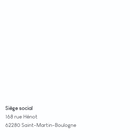
+
−
t
|
©
etMap
utors
Siège social
168 rue Hénot
62280 Saint-Martin-Boulogne