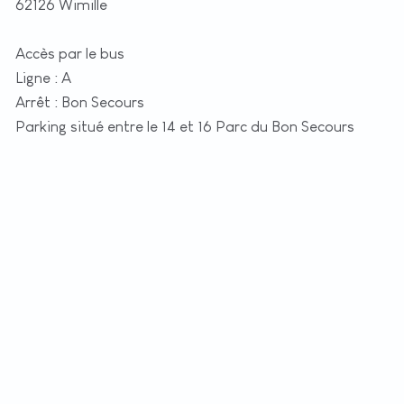
62126 Wimille
Accès par le bus
Ligne : A
Arrêt : Bon Secours
Parking situé entre le 14 et 16 Parc du Bon Secours
+
−
t
|
©