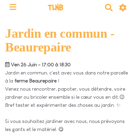
TLNB
R
e
c
h
Jardin en commun -
e
Beaurepaire
r
c
h
Ven 26 Juin - 17:00 à 18:30
e
Jardin en commun, c'est avec vous dans notre parcelle
r
à la
ferme Beaurepaire
!
Venez nous rencontrer, papoter, vous détendre, voire
jardiner ou bricoler ensemble si le cœur vous en dit.😉
Bref tester et expérimenter des choses au jardin. ✨
Si vous souhaitez jardiner avec nous, nous prévoyons
les gants et le matériel. 😋