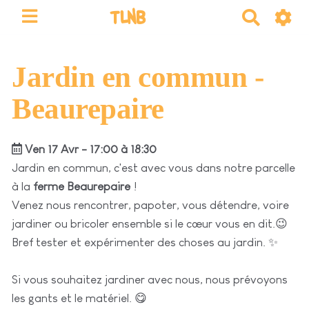
TLNB
R
e
c
h
Jardin en commun -
e
Beaurepaire
r
c
h
Ven 17 Avr - 17:00 à 18:30
e
Jardin en commun, c'est avec vous dans notre parcelle
r
à la
ferme Beaurepaire
!
Venez nous rencontrer, papoter, vous détendre, voire
jardiner ou bricoler ensemble si le cœur vous en dit.😉
Bref tester et expérimenter des choses au jardin. ✨
Si vous souhaitez jardiner avec nous, nous prévoyons
les gants et le matériel. 😋