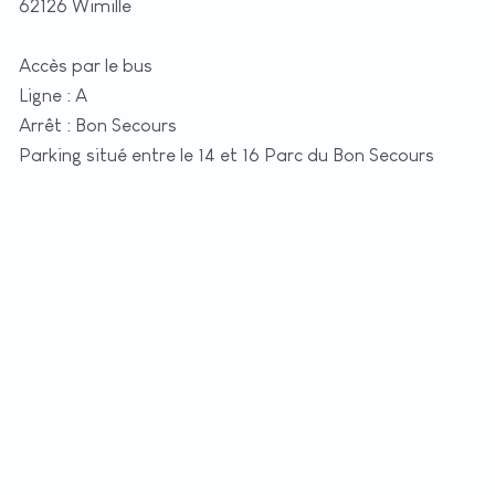
62126 Wimille
Accès par le bus
Ligne : A
Arrêt : Bon Secours
Parking situé entre le 14 et 16 Parc du Bon Secours
+
−
t
|
©