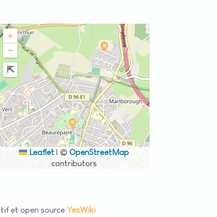
+
−
Leaflet
|
©
OpenStreetMap
contributors
atif et open source
YesWiki