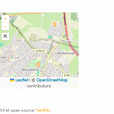
+
−
Leaflet
|
©
OpenStreetMap
contributors
atif et open source
YesWiki