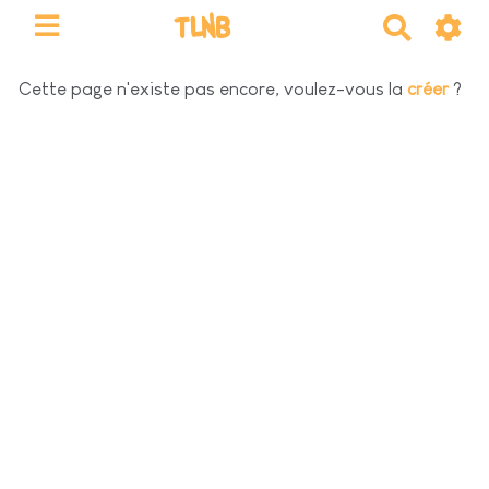
TLNB
R
e
c
Cette page n'existe pas encore, voulez-vous la
créer
?
h
e
r
c
h
e
r