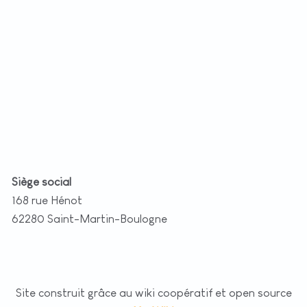
t
|
©
etMap
utors
Siège social
168 rue Hénot
62280 Saint-Martin-Boulogne
Site construit grâce au wiki coopératif et open source