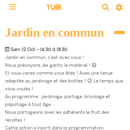
TLNB
R
e
c
h
Jardin en commun
e
r
Sam 12 Oct - 14:30 à 18:30
c
h
Jardin en commun, c'est avec vous !
e
Nous prévoyons, les gants, le matériel ! 😋
r
Et vous venez comme vous êtes ! Avec une tenue
adaptée au jardinage et des bottes ! 😉 Le temps que
vous voulez !
Au programme : jardinage, partage, bricolage et
papotage à tout âge...
Nous partageons avec les adhérents le fruit des
récoltes !
Cette action s'inscrit dans la programmation