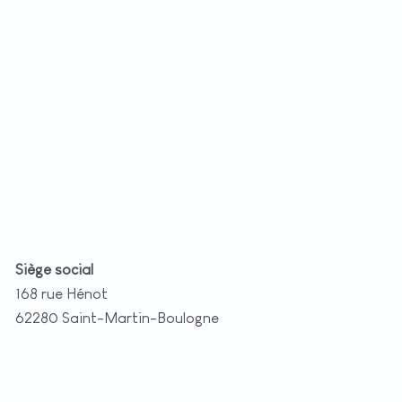
−
t
|
©
etMap
utors
Siège social
168 rue Hénot
62280 Saint-Martin-Boulogne