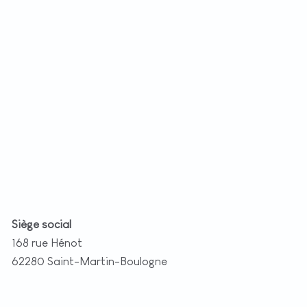
+
−
t
|
©
etMap
utors
Siège social
168 rue Hénot
62280 Saint-Martin-Boulogne