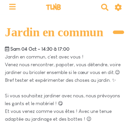
TLNB
R
e
c
h
Jardin en commun
e
r
Sam 04 Oct - 14:30 à 17:00
c
h
Jardin en commun, c'est avec vous !
e
Venez nous rencontrer, papoter, vous détendre, voire
r
jardiner ou bricoler ensemble si le cœur vous en dit.😉
Bref tester et expérimenter des choses au jardin. ✨
Si vous souhaitez jardiner avec nous, nous prévoyons
les gants et le matériel ! 😋
Et vous venez comme vous êtes ! Avec une tenue
adaptée au jardinage et des bottes ! 😉