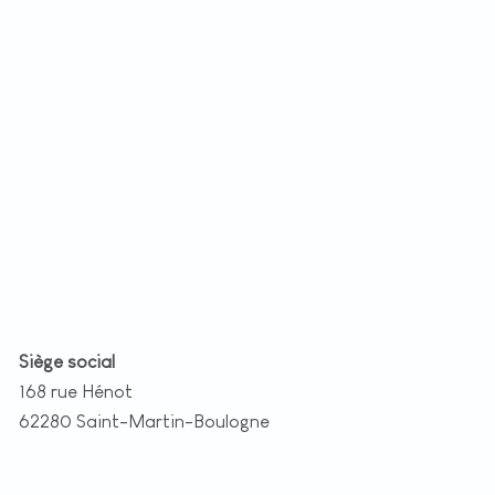
+
−
t
|
©
etMap
utors
Siège social
168 rue Hénot
62280 Saint-Martin-Boulogne