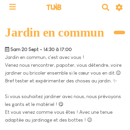
TLNB
R
e
c
h
Jardin en commun
e
r
Sam 20 Sept - 14:30 à 17:00
c
h
Jardin en commun, c'est avec vous !
e
Venez nous rencontrer, papoter, vous détendre, voire
r
jardiner ou bricoler ensemble si le cœur vous en dit.😉
Bref tester et expérimenter des choses au jardin. ✨
Si vous souhaitez jardiner avec nous, nous prévoyons
les gants et le matériel ! 😋
Et vous venez comme vous êtes ! Avec une tenue
adaptée au jardinage et des bottes ! 😉