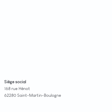
+
−
t
|
©
etMap
utors
Siège social
168 rue Hénot
62280 Saint-Martin-Boulogne