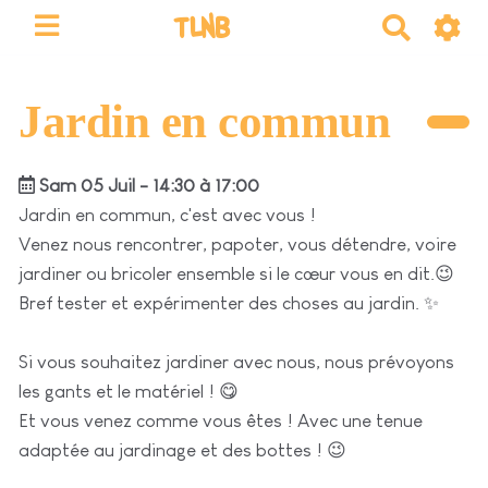
TLNB
R
e
c
h
Jardin en commun
e
r
Sam 05 Juil - 14:30 à 17:00
c
h
Jardin en commun, c'est avec vous !
e
Venez nous rencontrer, papoter, vous détendre, voire
r
jardiner ou bricoler ensemble si le cœur vous en dit.😉
Bref tester et expérimenter des choses au jardin. ✨
Si vous souhaitez jardiner avec nous, nous prévoyons
les gants et le matériel ! 😋
Et vous venez comme vous êtes ! Avec une tenue
adaptée au jardinage et des bottes ! 😉