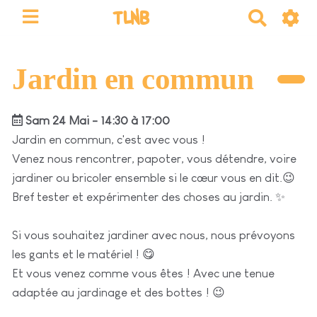
TLNB
R
e
c
h
Jardin en commun
e
r
Sam 24 Mai - 14:30 à 17:00
c
h
Jardin en commun, c'est avec vous !
e
Venez nous rencontrer, papoter, vous détendre, voire
r
jardiner ou bricoler ensemble si le cœur vous en dit.😉
Bref tester et expérimenter des choses au jardin. ✨
Si vous souhaitez jardiner avec nous, nous prévoyons
les gants et le matériel ! 😋
Et vous venez comme vous êtes ! Avec une tenue
adaptée au jardinage et des bottes ! 😉