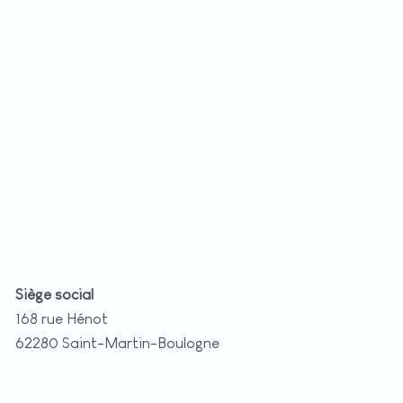
+
−
t
|
©
etMap
utors
Siège social
168 rue Hénot
62280 Saint-Martin-Boulogne