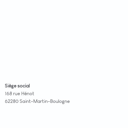
−
t
|
©
etMap
utors
Siège social
168 rue Hénot
62280 Saint-Martin-Boulogne