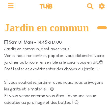
TLNB
R
e
c
h
Jardin en commun
e
r
Sam 01 Mars - 14:45 à 17:00
c
h
Jardin en commun, c'est avec vous !
e
Venez nous rencontrer, papoter, vous détendre, voire
r
jardiner ou bricoler ensemble si le cœur vous en dit.😉
Bref tester et expérimenter des choses au jardin. ✨
Si vous souhaitez jardiner avec nous, nous prévoyons
les gants et le matériel ! 😋
Et vous venez comme vous êtes ! Avec une tenue
adaptée au jardinage et des bottes ! 😉