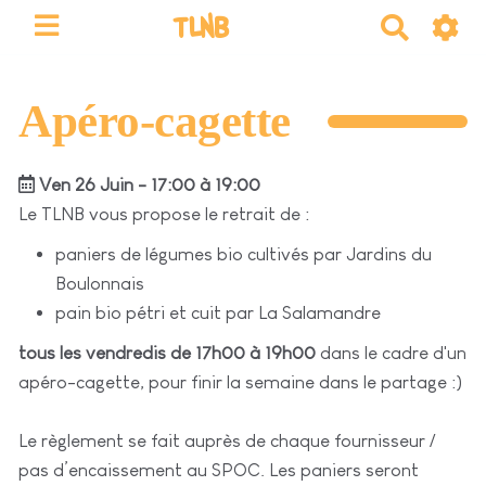
TLNB
R
e
c
h
Apéro-cagette
e
r
Ven 26 Juin - 17:00 à 19:00
c
h
Le TLNB vous propose le retrait de :
e
paniers de légumes bio cultivés par Jardins du
r
Boulonnais
pain bio pétri et cuit par La Salamandre
tous les vendredis de 17h00 à 19h00
dans le cadre d'un
apéro-cagette, pour finir la semaine dans le partage :)
Le règlement se fait auprès de chaque fournisseur /
pas d’encaissement au SPOC. Les paniers seront