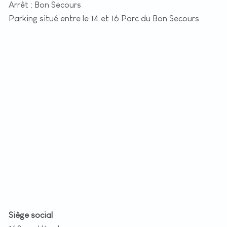
Arrêt : Bon Secours
Parking situé entre le 14 et 16 Parc du Bon Secours
+
−
t
|
©
etMap
utors
Siège social