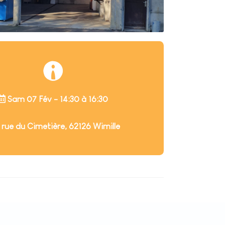
Sam 07 Fév - 14:30 à 16:30
 rue du Cimetière, 62126 Wimille