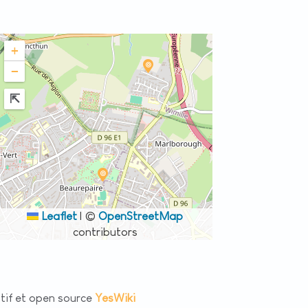
+
−
Leaflet
|
©
OpenStreetMap
contributors
atif et open source
YesWiki