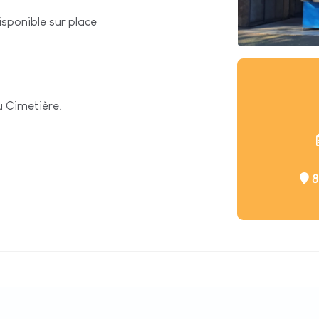
isponible sur place
u Cimetière.
8